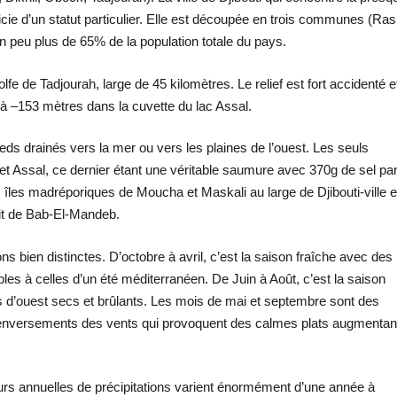
cie d’un statut particulier. Elle est découpée en trois communes (Ras
un peu plus de 65% de la population totale du pays.
lfe de Tadjourah, large de 45 kilomètres. Le relief est fort accidenté e
 à –153 mètres dans la cuvette du lac Assal.
eds drainés vers la mer ou vers les plaines de l’ouest. Les seuls
t Assal, ce dernier étant une véritable saumure avec 370g de sel pa
les îles madréporiques de Moucha et Maskali au large de Djibouti-ville e
oit de Bab-El-Mandeb.
ns bien distinctes. D’octobre à avril, c’est la saison fraîche avec des
s à celles d’un été méditerranéen. De Juin à Août, c’est la saison
 d’ouest secs et brûlants. Les mois de mai et septembre sont des
 renversements des vents qui provoquent des calmes plats augmentan
teurs annuelles de précipitations varient énormément d’une année à