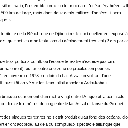
sillon marin, l’ensemble forme un futur océan : l’océan érythréen. « Il
et 500 km de large, mais dans deux cents millions d’années, il sera
ique ».
e territoire de la République de Djibouti reste continuellement exposé à
ois, qui sont les manifestations du déplacement très lent (2 cm par a
 trois portions du rift, où l’écorce terrestre n’excède pas cinq
normalement), est en outre une zone de prédilection pour les
mé, en novembre 1978, non loin du Lac Assal un volcan d’une
 aussitôt arrivé sur les lieux, allait appeler « Ardoukoba ».
 brusque écartement d’un mètre vingt entre l’Afrique et la péninsule
e de douze kilomètres de long entre le lac Assal et l’anse du Goubet.
s plaques terrestres ne s’était produit qu’au fond des océans, d’
entier ont accordé, au delà du somptueux spectacle tellurique que