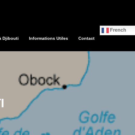
French
à Djibouti
Informations Utiles
Contact
I