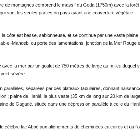
aîne de montagnes comprend le massif du Goda (1750m) avec la forêt
qui sont les seules parties du pays ayant une couverture végétale
a côte est basse, sablonneuse, et se continue par une vaste plaine
e Bab-el-Mandeb, ou porte des lamentations, jonction de la Mer Rouge e
avec la mer par un goulet de 750 mètres de large au milieu duquel 
aspect sévère.
n parallèles, séparées par des plateaux tabulaires, donnant naissanc
ion : plaine de Hanlé, la plus vaste (35 km de long sur 20 km de large
plaine de Gagadé, située dans une dépression parallèle à celle du Hanl
uve le célèbre lac Abbé aux alignements de cheminées calcaires et où l’