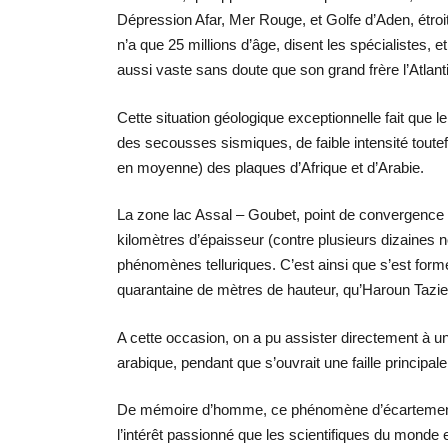
Dépression Afar, Mer Rouge, et Golfe d’Aden, étroit 
n’a que 25 millions d’âge, disent les spécialistes, 
aussi vaste sans doute que son grand frère l’Atlant
Cette situation géologique exceptionnelle fait que l
des secousses sismiques, de faible intensité toutef
en moyenne) des plaques d’Afrique et d’Arabie.
La zone lac Assal – Goubet, point de convergence de
kilomètres d’épaisseur (contre plusieurs dizaines 
phénomènes telluriques. C’est ainsi que s’est for
quarantaine de mètres de hauteur, qu’Haroun Tazieff,
A cette occasion, on a pu assister directement à un
arabique, pendant que s’ouvrait une faille principal
De mémoire d’homme, ce phénomène d’écartement de
l’intérêt passionné que les scientifiques du monde 