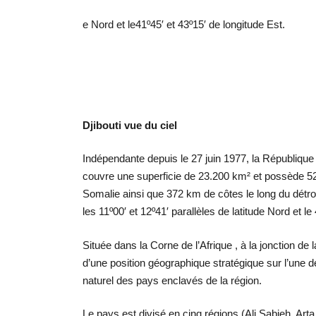
e Nord et le
41º45′ et 43º15′ de longitude Est.
Djibouti vue du ciel
Indépendante depuis le 27 juin 1977, la République 
couvre une superficie de 23.200 km² et possède 520 
Somalie ainsi que 372 km de côtes le long du détro
les 11º00′ et 12º41′ parallèles de latitude Nord et le
Située dans la Corne de l’Afrique , à la jonction de
d’une position géographique stratégique sur l’une 
naturel des pays enclavés de la région.
Le pays est divisé en cinq régions (Ali Sabieh, Arta