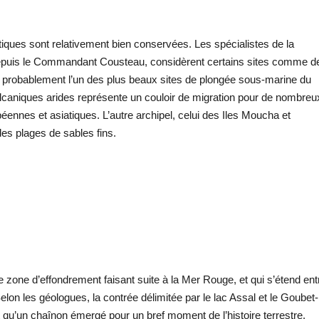
ieutiques sont relativement bien conservées. Les spécialistes de la
depuis le Commandant Cousteau, considèrent certains sites comme d
nt probablement l’un des plus beaux sites de plongée sous-marine du
volcaniques arides représente un couloir de migration pour de nombreu
nnes et asiatiques. L’autre archipel, celui des Iles Moucha et
es plages de sables fins.
e zone d’effondrement faisant suite à la Mer Rouge, et qui s’étend ent
Selon les géologues, la contrée délimitée par le lac Assal et le Goubet-
st qu’un chaînon émergé pour un bref moment de l’histoire terrestre.