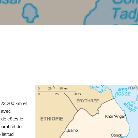
e 23.200 km et
s avec
m de côtes le
ourah et du
 latitud