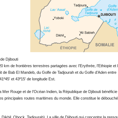
de Djibouti
km de frontières terrestres partagées avec l’Erythrée, l’Ethiopie et 
it de Bab El Mandeb, du Golfe de Tadjourah et du Golfe d’Aden entre
 41º45′ et 43º15′ de longitude Est.
 la Mer Rouge et de l’Océan Indien, la République de Djibouti bénéficie
des principales routes maritimes du monde. Elle constitue le débouché
, Dikhil, Obock, Tadjourah). La ville de Djibouti qui concentre la presq