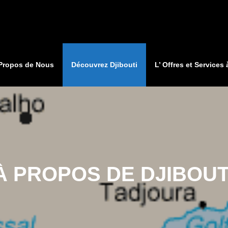
Propos de Nous
Découvrez Djibouti
L’ Offres et Services 
À PROPOS DE DJIBOUT