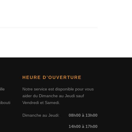
HEURE D’OUVERTURE
lle
Notre service est disponible pour vous
aider du Dimanche au Jeudi sauf
ibouti
Vendredi et Samedi.
Dimanche au Jeudi:
08h00 à 13h00
14h00 à 17h00