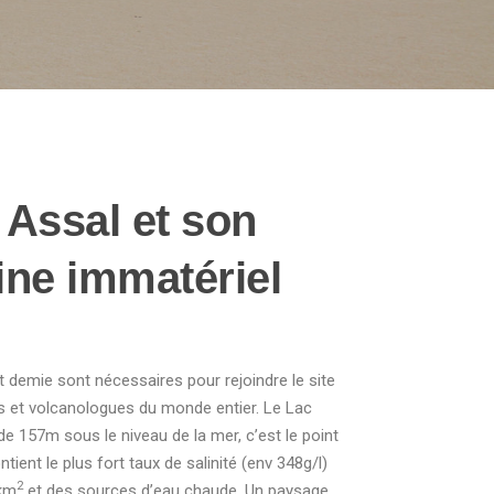
 Assal et son
ine immatériel
et demie sont nécessaires pour rejoindre le site
es et volcanologues du monde entier. Le Lac
de 157m sous le niveau de la mer, c’est le point
ontient le plus fort taux de salinité (env 348g/l)
2
 km
et des sources d’eau chaude. Un paysage