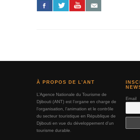
À PROPOS DE L’ANT
INSC
NEW
L’Agence Nationale du Tourisme de
Email
Djibouti (ANT) est l’organe en charge de
l’organisation, l’animation et le contrôle
du secteur touristique en République de
Djibouti en vue du développement d’un
tourisme durable.