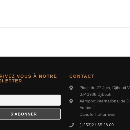
RIVEZ VOUS À NOTRE
CONTACT
SLETTER
Place du 27 Juin, Djibouti Vi
B.P 1938 Djibouti
Aéroport International de Dj
Ambouli
Dans le Hall arrivée
(+253)21 35 28 00